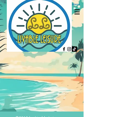
M
enu